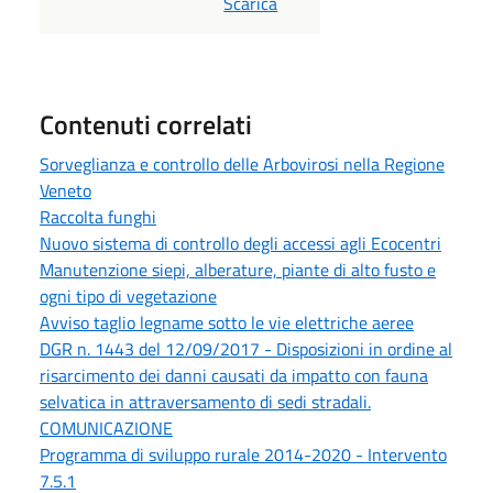
PDF
Scarica
Contenuti correlati
Sorveglianza e controllo delle Arbovirosi nella Regione
Veneto
Raccolta funghi
Nuovo sistema di controllo degli accessi agli Ecocentri
Manutenzione siepi, alberature, piante di alto fusto e
ogni tipo di vegetazione
Avviso taglio legname sotto le vie elettriche aeree
DGR n. 1443 del 12/09/2017 - Disposizioni in ordine al
risarcimento dei danni causati da impatto con fauna
selvatica in attraversamento di sedi stradali.
COMUNICAZIONE
Programma di sviluppo rurale 2014-2020 - Intervento
7.5.1