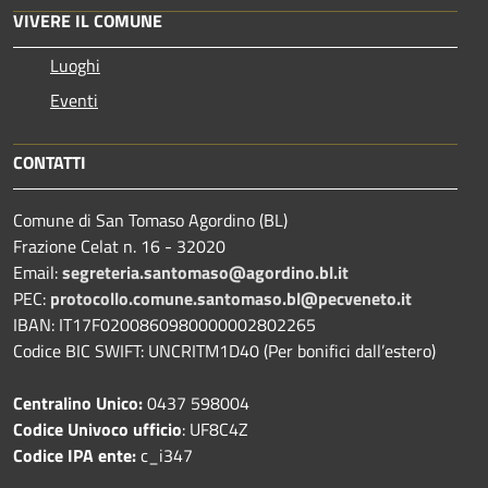
VIVERE IL COMUNE
Luoghi
Eventi
CONTATTI
Comune di San Tomaso Agordino (BL)
Frazione Celat n. 16 - 32020
Email:
segreteria.santomaso@agordino.bl.it
PEC:
protocollo.comune.santomaso.bl@pecveneto.it
IBAN: IT17F0200860980000002802265
Codice BIC SWIFT: UNCRITM1D40 (Per bonifici dall’estero)
Centralino Unico:
0437 598004
Codice Univoco ufficio
: UF8C4Z
Codice IPA ente:
c_i347