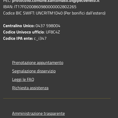
PEC:
protocollo.comune.santomaso.bl@pecveneto.it
IBAN: IT17F0200860980000002802265
Codice BIC SWIFT: UNCRITM1D40 (Per bonifici dall’estero)
Centralino Unico:
0437 598004
Codice Univoco ufficio
: UF8C4Z
Codice IPA ente:
c_i347
Prenotazione appuntamento
Segnalazione disservizio
Leggi le FAQ
Richiesta assistenza
Amministrazione trasparente