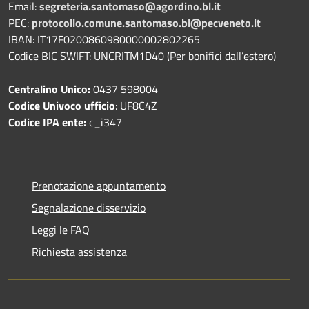
Email:
segreteria.santomaso@agordino.bl.it
PEC:
protocollo.comune.santomaso.bl@pecveneto.it
IBAN: IT17F0200860980000002802265
Codice BIC SWIFT: UNCRITM1D40 (Per bonifici dall’estero)
Centralino Unico:
0437 598004
Codice Univoco ufficio
: UF8C4Z
Codice IPA ente:
c_i347
Prenotazione appuntamento
Segnalazione disservizio
Leggi le FAQ
Richiesta assistenza