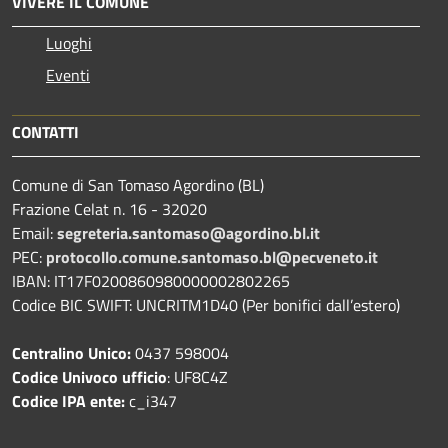
VIVERE IL COMUNE
Luoghi
Eventi
CONTATTI
Comune di San Tomaso Agordino (BL)
Frazione Celat n. 16 - 32020
Email:
segreteria.santomaso@agordino.bl.it
PEC:
protocollo.comune.santomaso.bl@pecveneto.it
IBAN: IT17F0200860980000002802265
Codice BIC SWIFT: UNCRITM1D40 (Per bonifici dall’estero)
Centralino Unico:
0437 598004
Codice Univoco ufficio
: UF8C4Z
Codice IPA ente:
c_i347