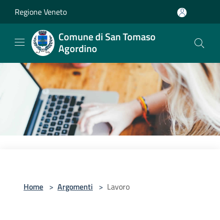
Salta al contenuto principale
Regione Veneto
Comune di San Tomaso
Agordino
Home
>
Argomenti
>
Lavoro