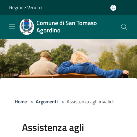
Salta al contenuto principale
Regione Veneto
Comune di San Tomaso
Agordino
Home
>
Argomenti
>
Assistenza agli invalidi
Assistenza agli