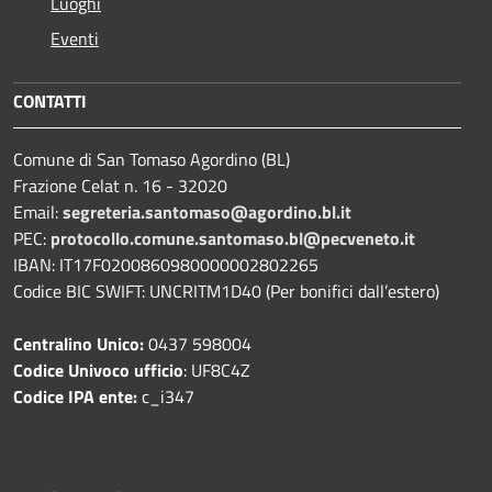
Luoghi
Eventi
CONTATTI
Comune di San Tomaso Agordino (BL)
Frazione Celat n. 16 - 32020
Email:
segreteria.santomaso@agordino.bl.it
PEC:
protocollo.comune.santomaso.bl@pecveneto.it
IBAN: IT17F0200860980000002802265
Codice BIC SWIFT: UNCRITM1D40 (Per bonifici dall’estero)
Centralino Unico:
0437 598004
Codice Univoco ufficio
: UF8C4Z
Codice IPA ente:
c_i347