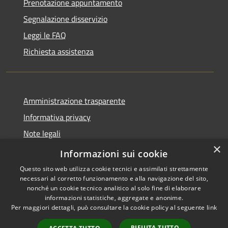
Prenotazione appuntamento
Segnalazione disservizio
Leggi le FAQ
Richiesta assistenza
Amministrazione trasparente
Informativa privacy
Note legali
×
Dichiarazione di accessibilità
Informazioni sui cookie
Questo sito web utilizza cookie tecnici e assimilati strettamente
necessari al corretto funzionamento e alla navigazione del sito,
nonché un cookie tecnico analitico al solo fine di elaborare
informazioni statistiche, aggregate e anonime.
RSS
Copyright © 2026 • Comune di
Per maggiori dettagli, può consultare la cookie policy al seguente
link
Accessibilità
San Tomaso Agordino •
Privacy
Municipium
Powered by
•
RIFIUTA TUTTO