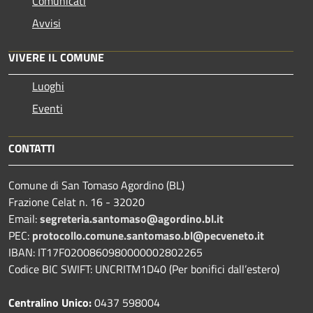
Comunicati
Avvisi
VIVERE IL COMUNE
Luoghi
Eventi
CONTATTI
Comune di San Tomaso Agordino (BL)
Frazione Celat n. 16 - 32020
Email:
segreteria.santomaso@agordino.bl.it
PEC:
protocollo.comune.santomaso.bl@pecveneto.it
IBAN: IT17F0200860980000002802265
Codice BIC SWIFT: UNCRITM1D40 (Per bonifici dall’estero)
Centralino Unico:
0437 598004