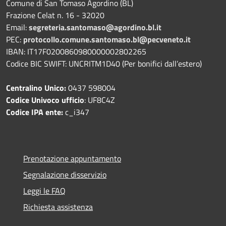
Comune di San Tomaso Agordino (BL)
Frazione Celat n. 16 - 32020
Email:
segreteria.santomaso@agordino.bl.it
PEC:
protocollo.comune.santomaso.bl@pecveneto.it
IBAN: IT17F0200860980000002802265
Codice BIC SWIFT: UNCRITM1D40 (Per bonifici dall’estero)
Centralino Unico:
0437 598004
Codice Univoco ufficio
: UF8C4Z
Codice IPA ente:
c_i347
Prenotazione appuntamento
Segnalazione disservizio
Leggi le FAQ
Richiesta assistenza