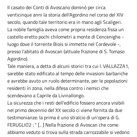
Il casato dei Conti di Avoscano dominò per circa
venticinque anni la storia dell'Agordino nel corso del XIV
secolo, quando tale territorio era in mano agli Scaligeri.
La nobile famiglia aveva come propria residenza fissa un
castello eretto pochi chilometri a monte di Cencenighe -
luogo dove il torrente Biois si immette nel Cordevole -,
presso l'abitato di Avoscan (attuale frazione di S. Tomaso
Agordino).
Tale maniera, a detta di alcuni storici tra cui I. VALLAZZA1,
sarebbe stato edificato al tempo delle invasioni barbariche
e avrebbe avuto un ruolo determinante, per le popolazioni
residenti in zona, nella difesa contro i nemici che
scendevano a Caprile da Livinallongo.
La sicurezza che i resti dell'edificio fossero ancora visibili
nel primo decennio del XX secolo ci viene fornita da due
testimonianze: la prima è uno stralcio di un'opera di G.
FERUGLIO2 : " [.. ] Nella frazione di Avoscan che come
abbiamo veduto si trova sulla strada carrozzabile si vedono