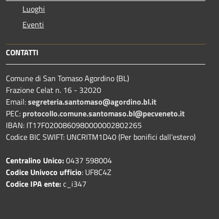
Luoghi
Eventi
CONTATTI
Comune di San Tomaso Agordino (BL)
Frazione Celat n. 16 - 32020
Email:
segreteria.santomaso@agordino.bl.it
PEC:
protocollo.comune.santomaso.bl@pecveneto.it
IBAN: IT17F0200860980000002802265
Codice BIC SWIFT: UNCRITM1D40 (Per bonifici dall’estero)
Centralino Unico:
0437 598004
Codice Univoco ufficio
: UF8C4Z
Codice IPA ente:
c_i347