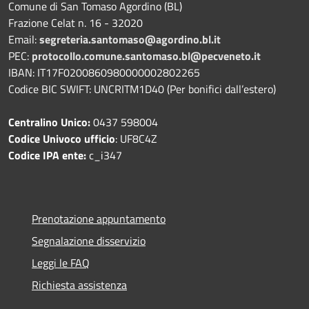
Comune di San Tomaso Agordino (BL)
Frazione Celat n. 16 - 32020
Email:
segreteria.santomaso@agordino.bl.it
PEC:
protocollo.comune.santomaso.bl@pecveneto.it
IBAN: IT17F0200860980000002802265
Codice BIC SWIFT: UNCRITM1D40 (Per bonifici dall’estero)
Centralino Unico:
0437 598004
Codice Univoco ufficio
: UF8C4Z
Codice IPA ente:
c_i347
Prenotazione appuntamento
Segnalazione disservizio
Leggi le FAQ
Richiesta assistenza