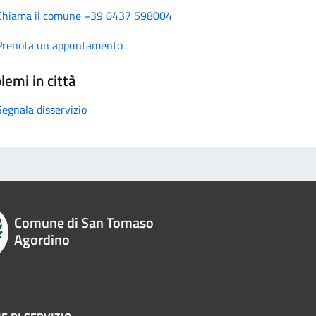
Chiama il comune +39 0437 598004
Prenota un appuntamento
lemi in città
Segnala disservizio
Comune di San Tomaso
Agordino