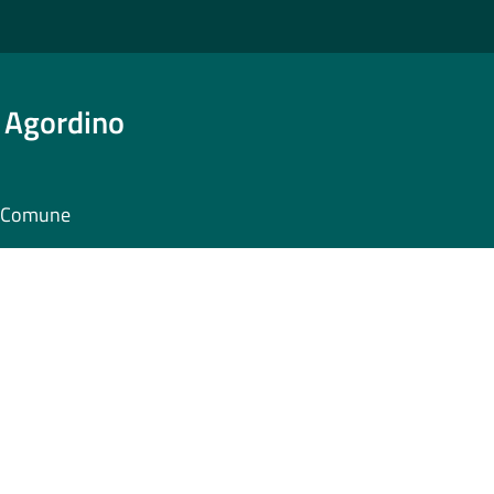
 Agordino
il Comune